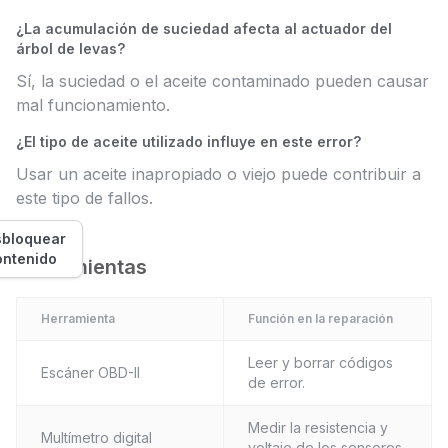
¿La acumulación de suciedad afecta al actuador del
árbol de levas?
Sí, la suciedad o el aceite contaminado pueden causar
mal funcionamiento.
¿El tipo de aceite utilizado influye en este error?
Usar un aceite inapropiado o viejo puede contribuir a
este tipo de fallos.
bloquear
ontenido
Herramientas
Herramienta
Función en la reparación
Leer y borrar códigos
Escáner OBD-II
de error.
Medir la resistencia y
Multímetro digital
voltaje de los sensores.