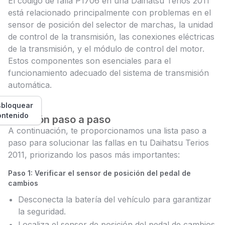
El código de falla P1706 en una Daihatsu Terios 2011
está relacionado principalmente con problemas en el
sensor de posición del selector de marchas, la unidad
de control de la transmisión, las conexiones eléctricas
de la transmisión, y el módulo de control del motor.
Estos componentes son esenciales para el
funcionamiento adecuado del sistema de transmisión
automática.
bloquear
ontenido
Solución paso a paso
A continuación, te proporcionamos una lista paso a
paso para solucionar las fallas en tu Daihatsu Terios
2011, priorizando los pasos más importantes:
Paso 1: Verificar el sensor de posición del pedal de
cambios
Desconecta la batería del vehículo para garantizar
la seguridad.
Localiza el sensor de posición del pedal de cambios