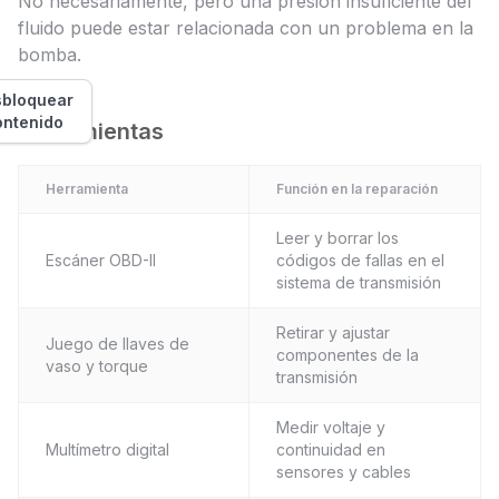
No necesariamente, pero una presión insuficiente del
fluido puede estar relacionada con un problema en la
bomba.
bloquear
ontenido
Herramientas
Herramienta
Función en la reparación
Leer y borrar los
Escáner OBD-II
códigos de fallas en el
sistema de transmisión
Retirar y ajustar
Juego de llaves de
componentes de la
vaso y torque
transmisión
Medir voltaje y
Multímetro digital
continuidad en
sensores y cables