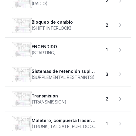
2
(RADIO)
Bloqueo de cambio
2
(SHIFT INTERLOCK)
ENCENDIDO
1
(STARTING)
Sistemas de retención suplementarios
3
(SUPPLEMENTAL RESTRAINTS)
transmisión
2
(TRANSMISSION)
Maletero, compuerta trasera, tapa de combustible
1
(TRUNK, TAILGATE, FUEL DOOR)