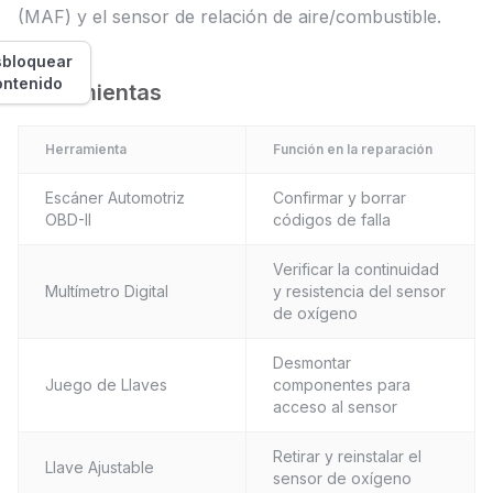
(MAF) y el sensor de relación de aire/combustible.
bloquear
ontenido
Herramientas
Herramienta
Función en la reparación
Escáner Automotriz
Confirmar y borrar
OBD-II
códigos de falla
Verificar la continuidad
Multímetro Digital
y resistencia del sensor
de oxígeno
Desmontar
Juego de Llaves
componentes para
acceso al sensor
Retirar y reinstalar el
Llave Ajustable
sensor de oxígeno