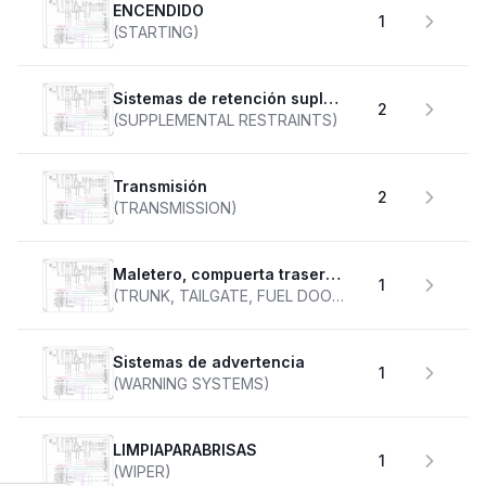
ENCENDIDO
1
(STARTING)
Sistemas de retención suplementarios
2
(SUPPLEMENTAL RESTRAINTS)
transmisión
2
(TRANSMISSION)
Maletero, compuerta trasera, tapa de combustible
1
(TRUNK, TAILGATE, FUEL DOOR)
Sistemas de advertencia
1
(WARNING SYSTEMS)
LIMPIAPARABRISAS
1
(WIPER)