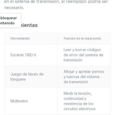
en el sistema de transmisión, el reemplazo podría ser
necesario.
bloquear
ontenido
Herramientas
Herramienta
Función en la reparación
Leer y borrar códigos
Escáner OBD-II
de error del sistema de
transmisión
Aflojar y apretar pernos
Juego de llaves de
y tuercas del sistema
trinquete
de transmisión
Medir la tensión,
continuidad y
Multímetro
resistencia de los
circuitos eléctricos