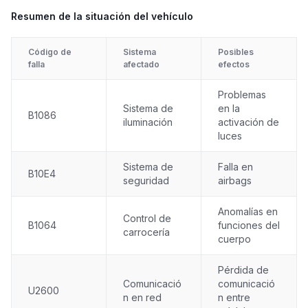
Resumen de la situación del vehículo
Código de
Sistema
Posibles
falla
afectado
efectos
Problemas
Sistema de
en la
B1086
iluminación
activación de
luces
Sistema de
Falla en
B10E4
seguridad
airbags
Anomalías en
Control de
B1064
funciones del
carrocería
cuerpo
Pérdida de
Comunicació
comunicació
U2600
n en red
n entre