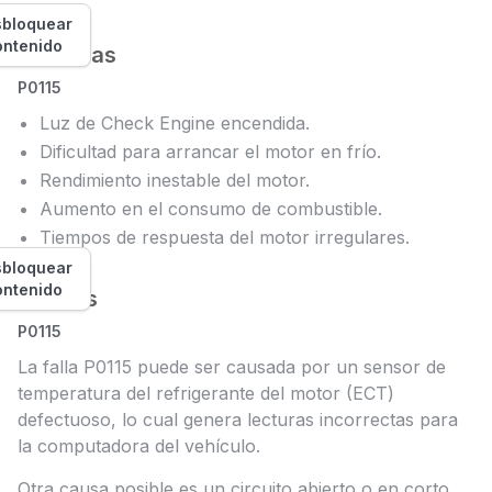
bloquear
ontenido
Síntomas
P0115
Luz de Check Engine encendida.
Dificultad para arrancar el motor en frío.
Rendimiento inestable del motor.
Aumento en el consumo de combustible.
Tiempos de respuesta del motor irregulares.
bloquear
ontenido
Causas
P0115
La falla P0115 puede ser causada por un sensor de
temperatura del refrigerante del motor (ECT)
defectuoso, lo cual genera lecturas incorrectas para
la computadora del vehículo.
Otra causa posible es un circuito abierto o en corto