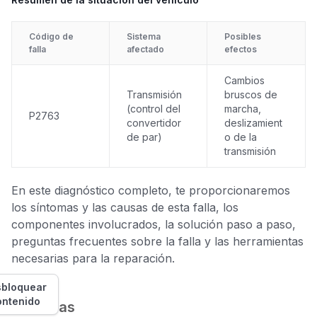
Código de
Sistema
Posibles
falla
afectado
efectos
Cambios
Transmisión
bruscos de
(control del
marcha,
P2763
convertidor
deslizamient
de par)
o de la
transmisión
En este diagnóstico completo, te proporcionaremos
los síntomas y las causas de esta falla, los
componentes involucrados, la solución paso a paso,
preguntas frecuentes sobre la falla y las herramientas
necesarias para la reparación.
bloquear
ontenido
Síntomas