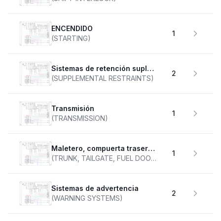
ENCENDIDO
1
(STARTING)
Sistemas de retención suplementarios
2
(SUPPLEMENTAL RESTRAINTS)
transmisión
1
(TRANSMISSION)
Maletero, compuerta trasera, tapa de combustible
1
(TRUNK, TAILGATE, FUEL DOOR)
Sistemas de advertencia
2
(WARNING SYSTEMS)