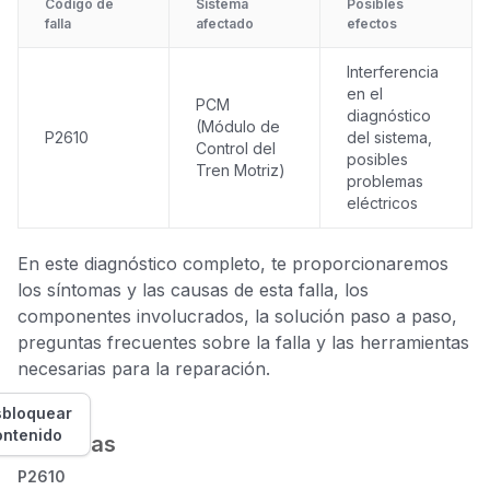
Código de
Sistema
Posibles
falla
afectado
efectos
Interferencia
en el
PCM
diagnóstico
(Módulo de
P2610
del sistema,
Control del
posibles
Tren Motriz)
problemas
eléctricos
En este diagnóstico completo, te proporcionaremos
los síntomas y las causas de esta falla, los
componentes involucrados, la solución paso a paso,
preguntas frecuentes sobre la falla y las herramientas
necesarias para la reparación.
bloquear
ontenido
Síntomas
P2610