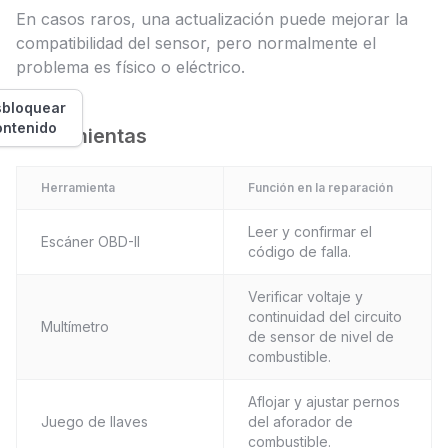
En casos raros, una actualización puede mejorar la
compatibilidad del sensor, pero normalmente el
problema es físico o eléctrico.
bloquear
ontenido
Herramientas
Herramienta
Función en la reparación
Leer y confirmar el
Escáner OBD-II
código de falla.
Verificar voltaje y
continuidad del circuito
Multímetro
de sensor de nivel de
combustible.
Aflojar y ajustar pernos
Juego de llaves
del aforador de
combustible.