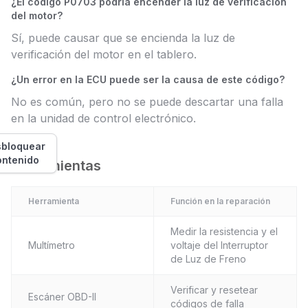
¿El código P0703 podría encender la luz de verificación
del motor?
Sí, puede causar que se encienda la luz de
verificación del motor en el tablero.
¿Un error en la ECU puede ser la causa de este código?
No es común, pero no se puede descartar una falla
en la unidad de control electrónico.
bloquear
ontenido
Herramientas
Herramienta
Función en la reparación
Medir la resistencia y el
Multímetro
voltaje del Interruptor
de Luz de Freno
Verificar y resetear
Escáner OBD-II
códigos de falla