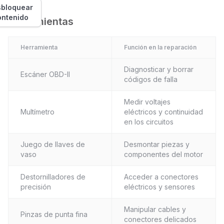
bloquear
ontenido
Herramientas
Herramienta
Función en la reparación
Diagnosticar y borrar
Escáner OBD-II
códigos de falla
Medir voltajes
Multímetro
eléctricos y continuidad
en los circuitos
Juego de llaves de
Desmontar piezas y
vaso
componentes del motor
Destornilladores de
Acceder a conectores
precisión
eléctricos y sensores
Manipular cables y
Pinzas de punta fina
conectores delicados