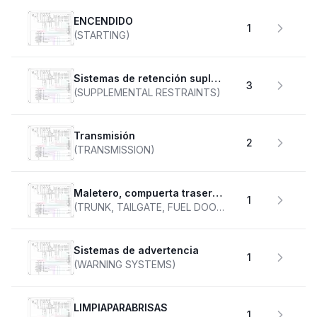
ENCENDIDO
1
(STARTING)
Sistemas de retención suplementarios
3
(SUPPLEMENTAL RESTRAINTS)
transmisión
2
(TRANSMISSION)
Maletero, compuerta trasera, tapa de combustible
1
(TRUNK, TAILGATE, FUEL DOOR)
Sistemas de advertencia
1
(WARNING SYSTEMS)
LIMPIAPARABRISAS
1